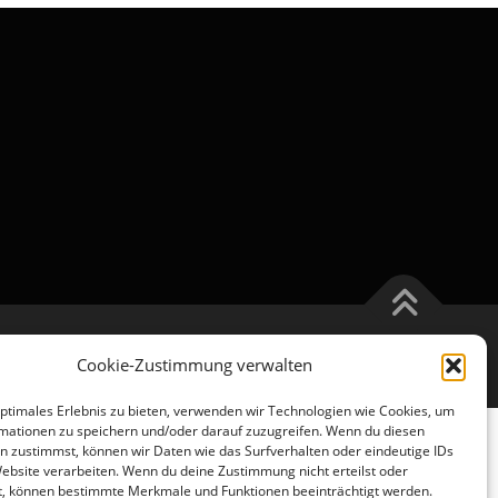
Cookie-Zustimmung verwalten
optimales Erlebnis zu bieten, verwenden wir Technologien wie Cookies, um
mationen zu speichern und/oder darauf zuzugreifen. Wenn du diesen
n zustimmst, können wir Daten wie das Surfverhalten oder eindeutige IDs
Website verarbeiten. Wenn du deine Zustimmung nicht erteilst oder
t, können bestimmte Merkmale und Funktionen beeinträchtigt werden.